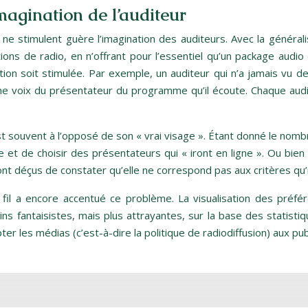
imagination de l’auditeur
ls ne stimulent guère l’imagination des auditeurs. Avec la général
ns de radio, en n’offrant pour l’essentiel qu’un package audio e
ation soit stimulée. Par exemple, un auditeur qui n’a jamais v
e voix du présentateur du programme qu’il écoute. Chaque audi
est souvent à l’opposé de son « vrai visage ». Étant donné le nomb
 et de choisir des présentateurs qui « iront en ligne ». Ou bien
nt déçus de constater qu’elle ne correspond pas aux critères qu’i
fil a encore accentué ce problème. La visualisation des préf
ins fantaisistes, mais plus attrayantes, sur la base des statisti
er les médias (c’est-à-dire la politique de radiodiffusion) aux publ