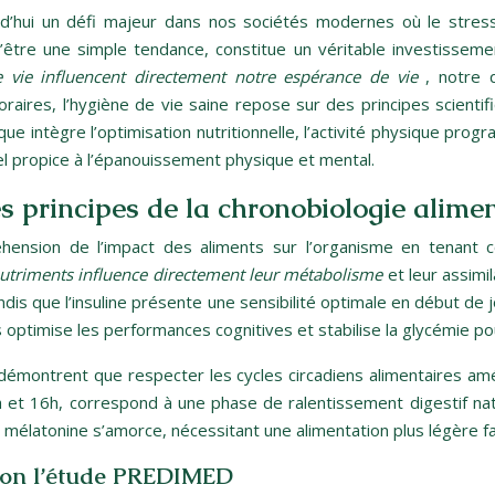
d’hui un défi majeur dans nos sociétés modernes où le stress
’être une simple tendance, constitue un véritable investissem
e vie influencent directement notre espérance de vie
, notre 
raires, l’hygiène de vie saine repose sur des principes scient
que intègre l’optimisation nutritionnelle, l’activité physique prog
l propice à l’épanouissement physique et mental.
es principes de la chronobiologie alime
éhension de l’impact des aliments sur l’organisme en tenant
utriments influence directement leur métabolisme
et leur assimi
ndis que l’insuline présente une sensibilité optimale en début de
optimise les performances cognitives et stabilise la glycémie pou
 démontrent que respecter les cycles circadiens alimentaires amé
 et 16h, correspond à une phase de ralentissement digestif natur
e mélatonine s’amorce, nécessitant une alimentation plus légère fa
lon l’étude PREDIMED