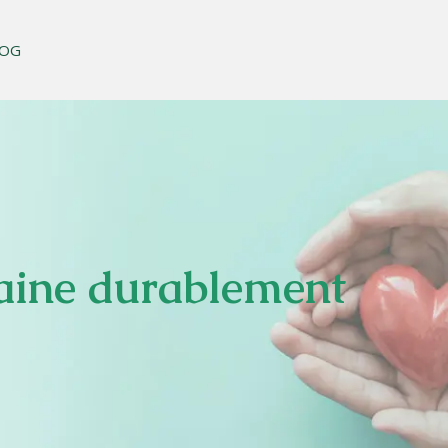
LOG
aine durablement