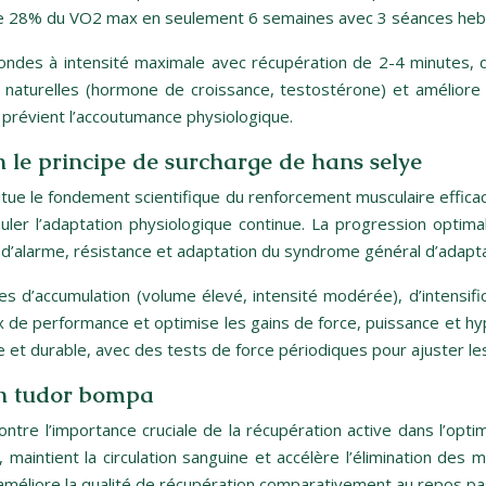
de 28% du VO2 max en seulement 6 semaines avec 3 séances he
condes à intensité maximale avec récupération de 2-4 minutes, 
aturelles (hormone de croissance, testostérone) et améliore la 
 prévient l’accoutumance physiologique.
 le principe de surcharge de hans selye
tue le fondement scientifique du renforcement musculaire effic
imuler l’adaptation physiologique continue. La progression opt
d’alarme, résistance et adaptation du syndrome général d’adapta
 d’accumulation (volume élevé, intensité modérée), d’intensifica
ux de performance et optimise les gains de force, puissance et h
e et durable, avec des tests de force périodiques pour ajuster l
on tudor bompa
re l’importance cruciale de la récupération active dans l’optim
, maintient la circulation sanguine et accélère l’élimination des 
méliore la qualité de récupération comparativement au repos pas