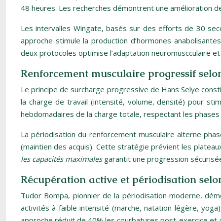
48 heures. Les recherches démontrent une amélioration 
Les intervalles Wingate, basés sur des efforts de 30 se
approche stimule la production d’hormones anabolisantes n
deux protocoles optimise l’adaptation neuromuscculaire et
Renforcement musculaire progressif selon
Le principe de surcharge progressive de Hans Selye consti
la charge de travail (intensité, volume, densité) pour st
hebdomadaires de la charge totale, respectant les phases 
La périodisation du renforcement musculaire alterne phases
(maintien des acquis). Cette stratégie prévient les platea
les capacités maximales
garantit une progression sécurisé
Récupération active et périodisation sel
Tudor Bompa, pionnier de la périodisation moderne, démont
activités à faible intensité (marche, natation légère, yoga)
approche réduit de 40% les courbatures post-exercice et a