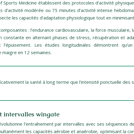
of Sports Medicine établissent des protocoles d’activité physiqu
d’activité modérée ou 75 minutes d’activité intense hebdoma
cte les capacités d’adaptation physiologique tout en minimisant
mposantes : l’endurance cardiovasculaire, la force musculaire, la f
 constante en alternant phases de stress, récupération et adap
t l’épuisement. Les études longitudinales démontrent qu’u
e maigre en 12 semaines.
nificativement la santé à long terme que l’intensité ponctuelle des
t intervalles wingate
évolutionne l’entraînement par intervalles avec ses séquences 
multanément les capacités aérobie et anaérobie, optimisant la