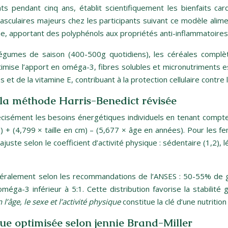
 pendant cinq ans, établit scientifiquement les bienfaits car
ulaires majeurs chez les participants suivant ce modèle alime
roche, apportant des polyphénols aux propriétés anti-inflammatoire
 légumes de saison (400-500g quotidiens), les céréales compl
ptimise l’apport en oméga-3, fibres solubles et micronutriment
t de la vitamine E, contribuant à la protection cellulaire contre l
 la méthode Harris-Benedict révisée
écisément les besoins énergétiques individuels en tenant compte
+ (4,799 × taille en cm) – (5,677 × âge en années). Pour les 
ajuste selon le coefficient d’activité physique : sédentaire (1,2),
énéralement selon les recommandations de l’ANSES : 50-55% de
ga-3 inférieur à 5:1. Cette distribution favorise la stabilité
 l’âge, le sexe et l’activité physique
constitue la clé d’une nutritio
ue optimisée selon jennie Brand-Miller