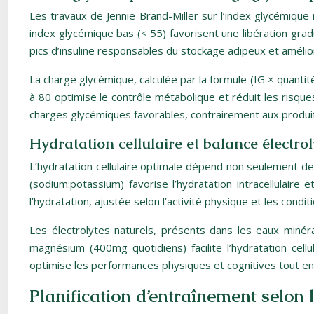
Les travaux de Jennie Brand-Miller sur l’index glycémique 
index glycémique bas (< 55) favorisent une libération gra
pics d’insuline responsables du stockage adipeux et améliore 
La charge glycémique, calculée par la formule (IG × quanti
à 80 optimise le contrôle métabolique et réduit les risqu
charges glycémiques favorables, contrairement aux produits
Hydratation cellulaire et balance électr
L’hydratation cellulaire optimale dépend non seulement d
(sodium:potassium) favorise l’hydratation intracellulaire e
l’hydratation, ajustée selon l’activité physique et les condit
Les électrolytes naturels, présents dans les eaux minérale
magnésium (400mg quotidiens) facilite l’hydratation cell
optimise les performances physiques et cognitives tout en 
Planification d’entraînement selo