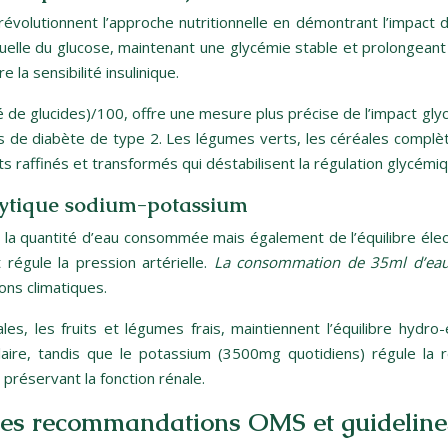
révolutionnent l’approche nutritionnelle en démontrant l’impact 
duelle du glucose, maintenant une glycémie stable et prolongeant
la sensibilité insulinique.
té de glucides)/100, offre une mesure plus précise de l’impact gl
es de diabète de type 2. Les légumes verts, les céréales complè
 raffinés et transformés qui déstabilisent la régulation glycémiq
olytique sodium-potassium
e la quantité d’eau consommée mais également de l’équilibre él
t régule la pression artérielle.
La consommation de 35ml d’eau
ions climatiques.
s, les fruits et légumes frais, maintiennent l’équilibre hydro-é
ulaire, tandis que le potassium (3500mg quotidiens) régule la r
préservant la fonction rénale.
n les recommandations OMS et guideli