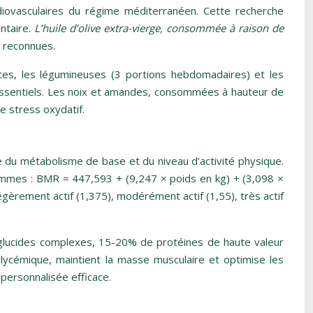
diovasculaires du régime méditerranéen. Cette recherche
ntaire.
L’huile d’olive extra-vierge, consommée à raison de
s reconnues.
ètes, les légumineuses (3 portions hebdomadaires) et les
s essentiels. Les noix et amandes, consommées à hauteur de
e stress oxydatif.
 du métabolisme de base et du niveau d’activité physique.
femmes : BMR = 447,593 + (9,247 × poids en kg) + (3,098 ×
 légèrement actif (1,375), modérément actif (1,55), très actif
 glucides complexes, 15-20% de protéines de haute valeur
 glycémique, maintient la masse musculaire et optimise les
n personnalisée efficace.