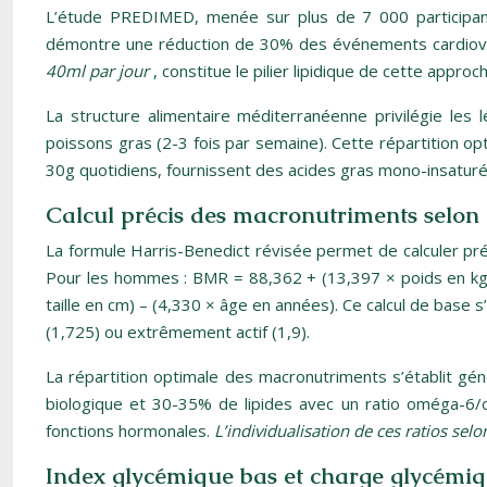
L’étude PREDIMED, menée sur plus de 7 000 participants
démontre une réduction de 30% des événements cardiovasc
40ml par jour
, constitue le pilier lipidique de cette app
La structure alimentaire méditerranéenne privilégie les
poissons gras (2-3 fois par semaine). Cette répartition o
30g quotidiens, fournissent des acides gras mono-insaturés e
Calcul précis des macronutriments selon
La formule Harris-Benedict révisée permet de calculer pr
Pour les hommes : BMR = 88,362 + (13,397 × poids en kg) 
taille en cm) – (4,330 × âge en années). Ce calcul de base s’
(1,725) ou extrêmement actif (1,9).
La répartition optimale des macronutriments s’établit g
biologique et 30-35% de lipides avec un ratio oméga-6/omé
fonctions hormonales.
L’individualisation de ces ratios selon
Index glycémique bas et charge glycémiq